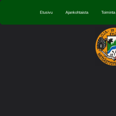
Etusivu
Ajankohtaista
Toiminta