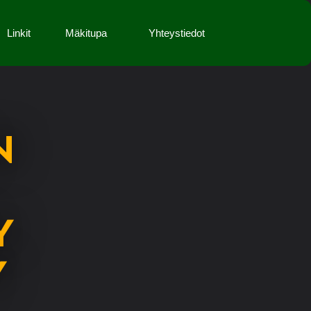
Linkit
Mäkitupa
Yhteystiedot
N
Y
Y