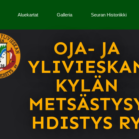
Aluekartat
Galleria
Seuran Historiikki
OJA- JA
YLIVIESKA
KYLÄN
METSÄSTYS
HDISTYS R