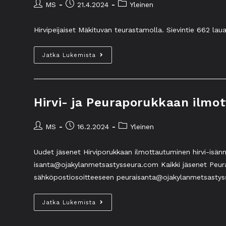
MS
21.4.2024
Yleinen
Hirvipeijaiset Mäkituvan teurastamolla. Sievintie 662 lau
Jatka Lukemista
Hirvi- ja Peuraporukkaan ilmo
MS
16.2.2024
Yleinen
Uudet jäsenet Hirviporukkaan ilmottautuminen hirvi-isä
isanta@ojakylanmetsastysseura.com Kaikki jäsenet Peur
sähköpostiosoitteeseen peuraisanta@ojakylanmetsasty
Jatka Lukemista