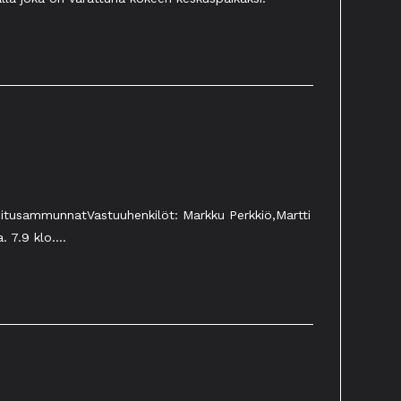
rjoitusammunnatVastuuhenkilöt: Markku Perkkiö,Martti
a. 7.9 klo.…