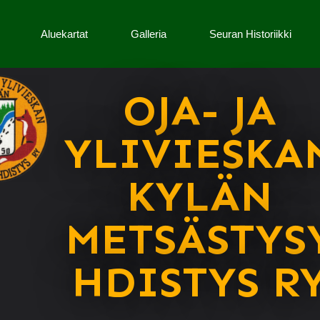
Aluekartat
Galleria
Seuran Historiikki
OJA- JA
YLIVIESKA
KYLÄN
METSÄSTYS
HDISTYS R