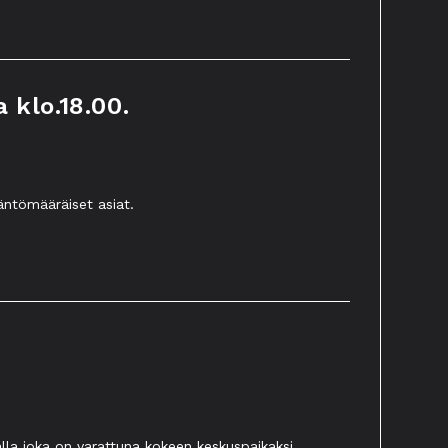
 klo.18.00.
äntömääräiset asiat.
lla joka on varattuna kokeen keskuspaikaksi.