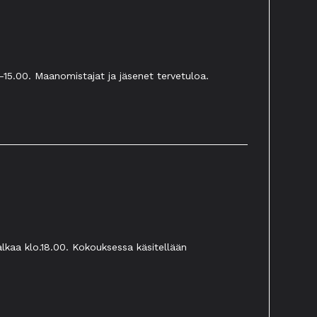
0-15.00. Maanomistajat ja jäsenet tervetuloa.
alkaa klo.18.00. Kokouksessa käsitellään