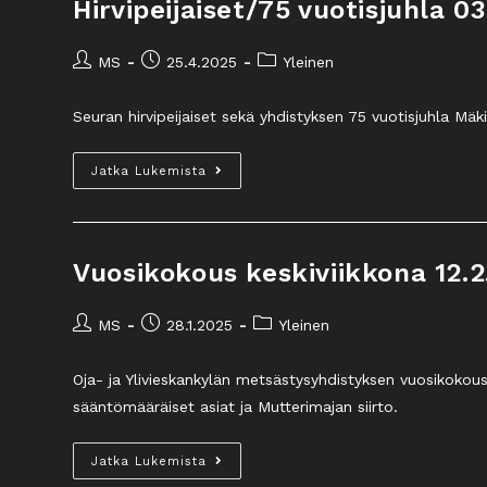
Hirvipeijaiset/75 vuotisjuhla 0
MS
25.4.2025
Yleinen
Seuran hirvipeijaiset sekä yhdistyksen 75 vuotisjuhla Mä
Jatka Lukemista
Vuosikokous keskiviikkona 12.2
MS
28.1.2025
Yleinen
Oja- ja Ylivieskankylän metsästysyhdistyksen vuosikokous
sääntömääräiset asiat ja Mutterimajan siirto.
Jatka Lukemista