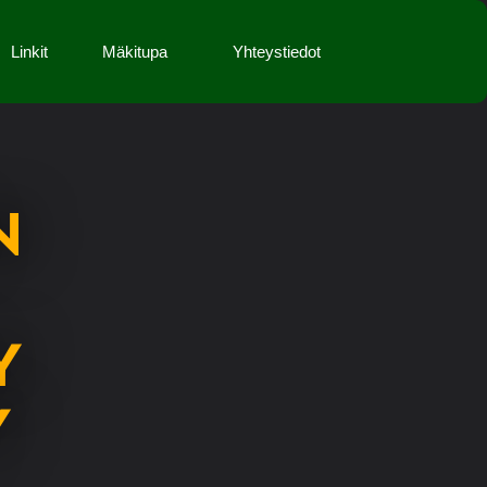
Linkit
Mäkitupa
Yhteystiedot
N
Y
Y