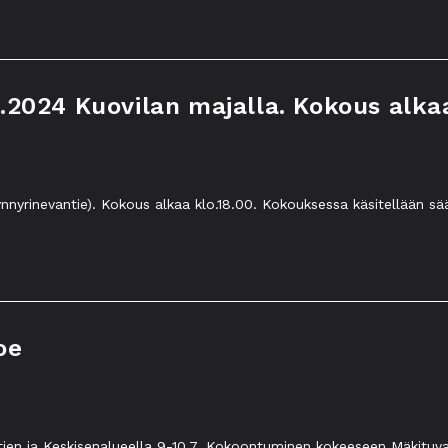
2024 Kuovilan majalla. Kokous alkaa
nyrinevantie). Kokous alkaa klo.18.00. Kokouksessa käsitellään sä
oe
ntien ja Keskisenalueella 9-10.7. Kokoontuminen kokeeseen Mäkituva