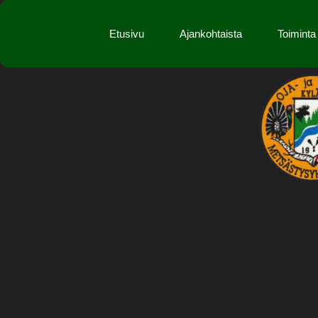
Etusivu
Ajankohtaista
Toiminta